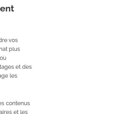
ment
dre vos
hat plus
 ou
ntages et des
age les
des contenus
aires et les