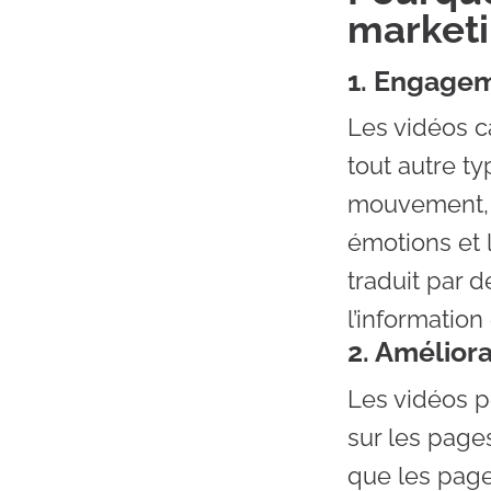
market
1. Engagem
Les vidéos c
tout autre t
mouvement, 
émotions et 
traduit par d
l’information
2. Amélior
Les vidéos p
sur les page
que les pag