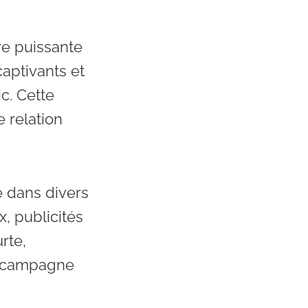
e puissante
captivants et
c. Cette
e relation
e dans divers
, publicités
rte,
re campagne