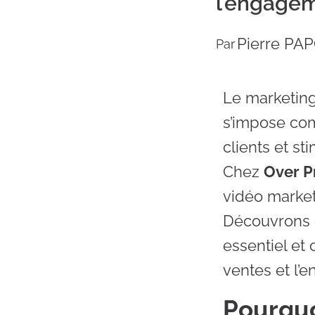
l’engagem
Pierre PA
Par
Le marketing
s’impose com
clients et st
Chez
Over P
vidéo market
Découvrons 
essentiel et 
ventes et l’
Pourquoi