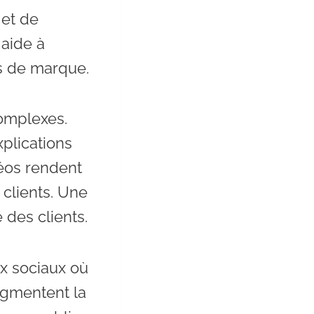
 et de
 aide à
rs de marque.
omplexes.
xplications
éos rendent
 clients. Une
 des clients.
ux sociaux où
ugmentent la