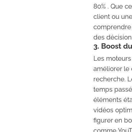
80% . Que ce
client ou un
comprendre p
des décisions
3. Boost du
Les moteurs 
améliorer le
recherche. L
temps passé 
éléments éta
vidéos opti
figurer en b
comme YouT