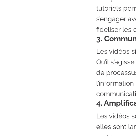
tutoriels per
s’engager av
fidéliser le
3. Communic
Les vidéos s
Qu’il s’agiss
de processus
l’informatio
communication
4. Amplifi
Les vidéos s
elles sont l