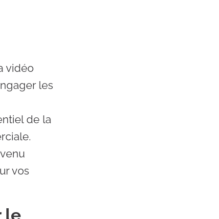
a vidéo
engager les
tiel de la
ciale.
evenu
sur vos
 le