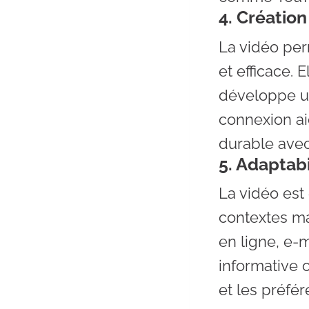
4. Créatio
La vidéo pe
et efficace. 
développe un
connexion aid
durable avec
5. Adaptabil
La vidéo est
contextes ma
en ligne, e-m
informative 
et les préfé