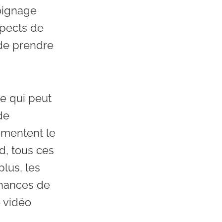
oignage
spects de
 de prendre
e qui peut
de
ugmentent le
d, tous ces
lus, les
chances de
 vidéo